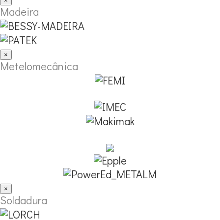
×
Madeira
×
Metelomecânica
×
Soldadura