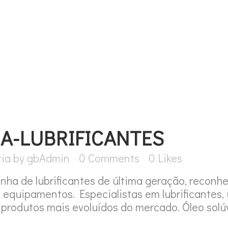
SOBRE NÓS
PROMOÇÕES
A-LUBRIFICANTES
ia
by
gbAdmin
0 Comments
0
Likes
 de lubrificantes de última geração, reconhe
e equipamentos. Especialistas em lubrificantes, 
 produtos mais evoluídos do mercado. Óleo solú