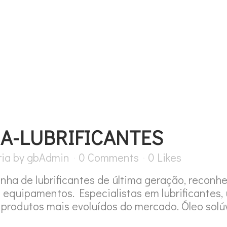
SOBRE NÓS
PROMOÇÕES
A-LUBRIFICANTES
ia
by
gbAdmin
0 Comments
0
Likes
 de lubrificantes de última geração, reconhe
e equipamentos. Especialistas em lubrificantes, 
 produtos mais evoluídos do mercado. Óleo solú